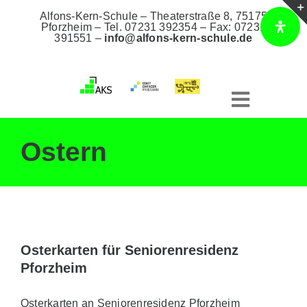
Zum
Alfons-Kern-Schule – Theaterstraße 8, 75175
Inhalt
Pforzheim –
Tel. 07231 392354
– Fax: 07231
391551 –
info@alfons-kern-schule.de
springen
Toggle
Navigat
Ostern
Home
Unsere Schule
Osterkarten für Seniorenresidenz
Bildungsangebote
Pforzheim
AKS Intern
Osterkarten an Seniorenresidenz Pforzheim