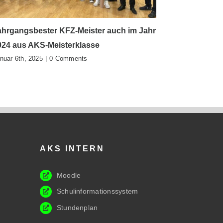
ahrgangsbester KFZ-Meister auch im Jahr
KOBV Proje
November 27th
024 aus AKS-Meisterklasse
nuar 6th, 2025
|
0 Comments
AKS INTERN
Moodle
Schulinformationssystem
Stundenplan