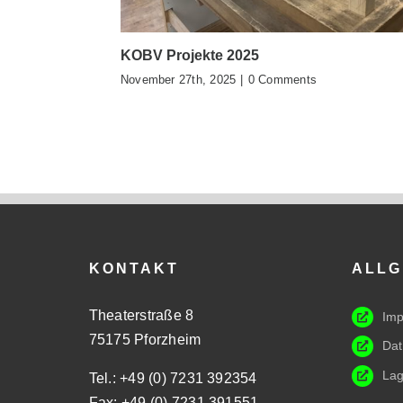
KOBV Projekte 2025
November 27th, 2025
|
0 Comments
KONTAKT
ALLG
Theaterstraße 8
Im
75175 Pforzheim
Dat
Lag
Tel.: +49 (0) 7231 392354
Fax: +49 (0) 7231 391551