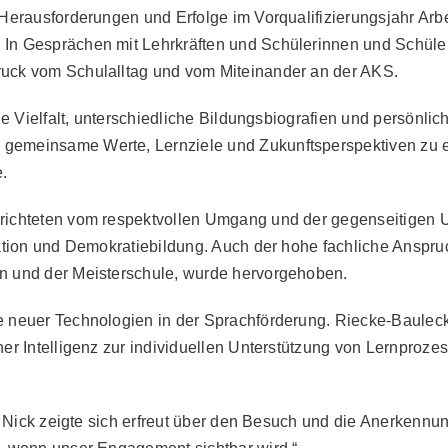
 Herausforderungen und Erfolge im Vorqualifizierungsjahr Arb
n Gesprächen mit Lehrkräften und Schülerinnen und Schülern 
uck vom Schulalltag und vom Miteinander an der AKS.
lle Vielfalt, unterschiedliche Bildungsbiografien und persönl
gemeinsame Werte, Lernziele und Zukunftsperspektiven zu e
.
richteten vom respektvollen Umgang und der gegenseitigen Un
ration und Demokratiebildung. Auch der hohe fachliche Anspru
n und der Meisterschule, wurde hervorgehoben.
e neuer Technologien in der Sprachförderung. Riecke-Baulec
her Intelligenz zur individuellen Unterstützung von Lernproze
a Nick zeigte sich erfreut über den Besuch und die Anerkennung