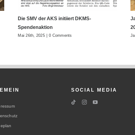
Die SMV der AKS initiiert DKMS-
J
Spendenaktion
2
Mai 26th, 2025
|
0 Comments
Ja
EMEIN
SOCIAL MEDIA
pressum
enschutz
eplan