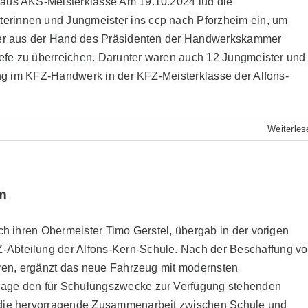
 aus AKS-Meisterklasse Am 19.10.2024 lud die
erinnen und Jungmeister ins ccp nach Pforzheim ein, um
eier aus der Hand des Präsidenten der Handwerkskammer
iefe zu überreichen. Darunter waren auch 12 Jungmeister und
fung im KFZ-Handwerk in der KFZ-Meisterklasse der Alfons-
Weiterles
m
ch ihren Obermeister Timo Gerstel, übergab in der vorigen
Abteilung der Alfons-Kern-Schule. Nach der Beschaffung v
hren, ergänzt das neue Fahrzeug mit modernsten
age den für Schulungszwecke zur Verfügung stehenden
 die hervorragende Zusammenarbeit zwischen Schule und