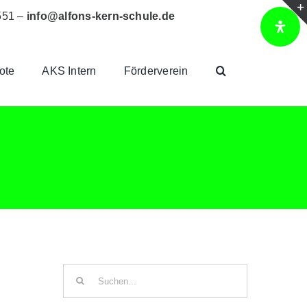
551 –
info@alfons-kern-schule.de
ote
AKS Intern
Förderverein
Suche
nach: