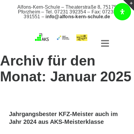
Zum
Alfons-Kern-Schule – Theaterstraße 8, 75175
Inhalt
Pforzheim –
Tel. 07231 392354
– Fax: 07231
391551 –
info@alfons-kern-schule.de
springen
Toggle
Archiv für den
Navigat
Home
Monat:
Januar 2025
Unsere Schule
Bildungsangebote
Jahrgangsbester KFZ-Meister auch im
Jahr 2024 aus AKS-Meisterklasse
AKS Intern