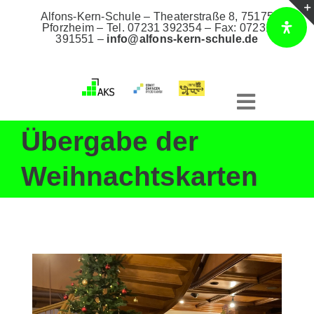
Zum
Alfons-Kern-Schule – Theaterstraße 8, 75175
Inhalt
Pforzheim –
Tel. 07231 392354
– Fax: 07231
391551 –
info@alfons-kern-schule.de
springen
Toggle
Navigat
Übergabe der
Home
Weihnachtskarten
Unsere Schule
Bildungsangebote
AKS Intern